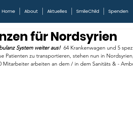
Home
About
Aktuelles
SmileChild
Spenden
zen für Nordsyrien
ulanz System weiter aus!  
64 Krankenwagen und 5 spezi
e Patienten zu transportieren, stehen nun in Nordsyrien,
0 Mitarbeiter arbeiten an dem / in dem Sanitäts & - Amb